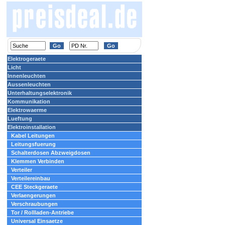
Elektrogeraete
Licht
Innenleuchten
Aussenleuchten
Unterhaltungselektronik
Kommunikation
Elektrowaerme
Lueftung
Elektroinstallation
Kabel Leitungen
Leitungsfuerung
Schalterdosen Abzweigdosen
Klemmen Verbinden
Verteiler
Verteilereinbau
CEE Steckgeraete
Verlaengerungen
Verschraubungen
Tor / Rollladen-Antriebe
Universal Einsaetze