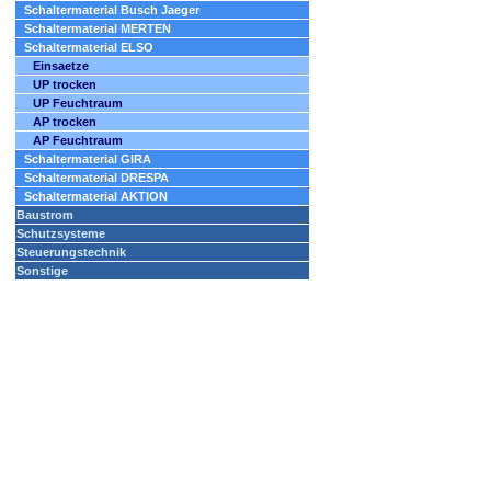
Schaltermaterial Busch Jaeger
Schaltermaterial MERTEN
Schaltermaterial ELSO
Einsaetze
UP trocken
UP Feuchtraum
AP trocken
AP Feuchtraum
Schaltermaterial GIRA
Schaltermaterial DRESPA
Schaltermaterial AKTION
Baustrom
Schutzsysteme
Steuerungstechnik
Sonstige