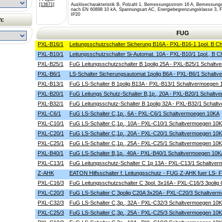
[13671]
Auslösecharakteristik B, Polzahl 1, Bemessungsstrom 16 A, Bemessun
nach EN 60898 10 kA, Spannungsart AC, Energiebegrenzungsklasse 3, Fr
IP20
n:
FUG
PXL-B16/1
Leitungsschutzschalter Sicherung B16A - PXL-B16-1 1pol. B Ch
PXL-B10/1
Leitungsschutzschalter Si-Automat. 10A - PXL-B10/1 1pol., B Ch
PXL-B25/1
FuG Leitungsschutzschalter B 1polig 25A - PXL-B25/1 Schalt
PXL-B6/1
LS-Schalter Sicherungsautomat 1polig B6A - PXL-B6/1 Schalt
PXL-B13/1
FuG LS-Schalter B 1polig B13A - PXL-B13/1 Schaltvermoegen
PXL-B20/1
FuG Leitungs Schutz-Schalter B,1p., 20A - PXL-B20/1 Schalt
PXL-B32/1
FuG Leitungsschutz-Schalter B 1polig 32A - PXL-B32/1 Schal
PXL-C6/1
FuG LS-Schalter C,1p., 6A - PXL-C6/1 Schaltvermoegen 10KA
PXL-C10/1
FuG LS-Schalter C,1p., 10A - PXL-C10/1 Schaltvermoegen 10
PXL-C20/1
FuG LS-Schalter C,1p., 20A - PXL-C20/1 Schaltvermoegen 10
PXL-C25/1
FuG LS-Schalter C,1p., 25A - PXL-C25/1 Schaltvermoegen 10
PXL-B40/1
FuG LS-Schalter B,1p., 40A - PXL-B40/1 Schaltvermoegen 10K
PXL-C13/1
FuG Leitungsschutz-Schalter C 1p 13A - PXL-C13/1 Schaltve
Z-AHK
EATON Hilfsschalter f. Leitungsschutz - FUG Z-AHK fuer LS- 
PXL-C16/3
FuG Leitungsschutzschalter C 3pol. 3x16A - PXL-C16/3 3polig 
PXL-C20/3
FuG LS-Schalter C 3polig C20A 3x20A - PXL-C20/3 Schaltve
PXL-C32/3
FuG LS-Schalter C,3p., 32A - PXL-C32/3 Schaltvermoegen 10
PXL-C25/3
FuG LS-Schalter C,3p., 25A - PXL-C25/3 Schaltvermoegen 10