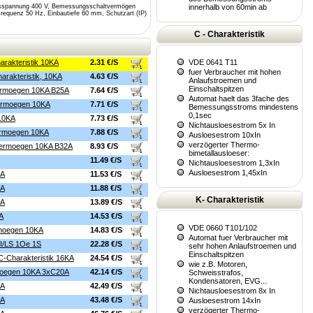
innerhalb von 60min ab
gsspannung 400 V, Bemessungsschaltvermögen
equenz 50 Hz, Einbautiefe 60 mm, Schutzart (IP)
C - Charakteristik
VDE 0641 T11
arakteristik 10KA
2.31 €/S
fuer Verbraucher mit hohen
arakteristik, 10KA
4.63 €/S
Anlaufstroemen und
Einschaltspitzen
vermoegen 10KA B25A
7.64 €/S
Automat haelt das 3fache des
vermoegen 10KA
7.71 €/S
Bemessungsstroms mindestens
0,1sec
 10KA
7.73 €/S
Nichtausloesestrom 5x In
vermoegen 10KA
7.88 €/S
Ausloesestrom 10xIn
verzögerter Thermo-
tvermoegen 10KA B32A
8.93 €/S
bimetallausloeser:
11.49 €/S
Nichtausloesestrom 1,3xIn
Ausloesestrom 1,45xIn
KA
11.53 €/S
KA
11.88 €/S
K- Charakteristik
KA
13.89 €/S
A
14.53 €/S
VDE 0660 T101/102
rmoegen 10KA
14.83 €/S
Automat fuer Verbraucher mit
FI/LS 1Oe 1S
22.28 €/S
sehr hohen Anlaufstroemen und
Einschaltspitzen
C-Charakteristik 16KA
24.54 €/S
wie z.B. Motoren,
rmoegen 10KA 3xC20A
42.14 €/S
Schweisstrafos,
Kondensatoren, EVG...
KA
42.49 €/S
Nichtausloesestrom 8x In
KA
43.48 €/S
Ausloesestrom 14xIn
verzögerter Thermo-