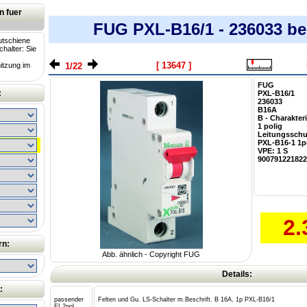
n fuer
FUG PXL-B16/1 - 236033 bei
utschiene
chalter: Sie
[ 13647 ]
1/22
itzung im
FUG
:
PXL-B16/1
236033
B16A
B - Charakteri
1 polig
Leitungsschu
PXL-B16-1 1po
VPE: 1 S
900791221822
2.
rn:
Abb. ähnlich - Copyright FUG
Details:
:
passender
Felten und Gu. LS-Schalter m.Beschrift. B 16A, 1p PXL-B16/1
FI 2pol.