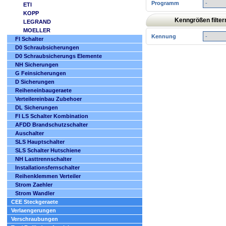
Programm
ETI
KOPP
Kenngrößen filter
LEGRAND
MOELLER
Kennung
FI Schalter
D0 Schraubsicherungen
D0 Schraubsicherungs Elemente
NH Sicherungen
G Feinsicherungen
D Sicherungen
Reiheneinbaugeraete
Verteilereinbau Zubehoer
DL Sicherungen
FI LS Schalter Kombination
AFDD Brandschutzschalter
Auschalter
SLS Hauptschalter
SLS Schalter Hutschiene
NH Lasttrennschalter
Installationsfernschalter
Reihenklemmen Verteiler
Strom Zaehler
Strom Wandler
CEE Steckgeraete
Verlaengerungen
Verschraubungen