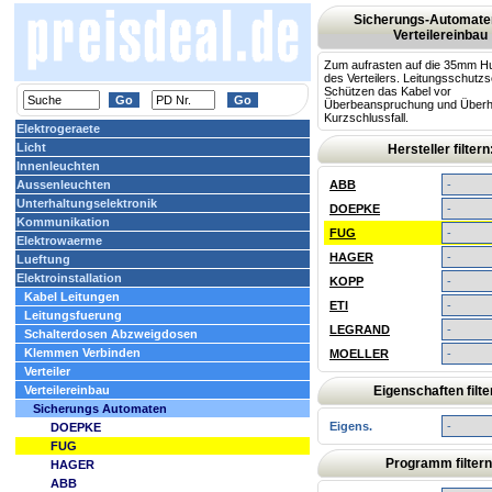
Sicherungs-Automate
Verteilereinbau
Zum aufrasten auf die 35mm H
des Verteilers. Leitungsschutzs
Schützen das Kabel vor
Überbeanspruchung und Überh
Kurzschlussfall.
Elektrogeraete
Licht
Hersteller filtern
Innenleuchten
Aussenleuchten
ABB
Unterhaltungselektronik
DOEPKE
Kommunikation
FUG
Elektrowaerme
HAGER
Lueftung
Elektroinstallation
KOPP
Kabel Leitungen
ETI
Leitungsfuerung
LEGRAND
Schalterdosen Abzweigdosen
Klemmen Verbinden
MOELLER
Verteiler
Verteilereinbau
Eigenschaften filte
Sicherungs Automaten
Eigens.
DOEPKE
FUG
Programm filtern
HAGER
ABB