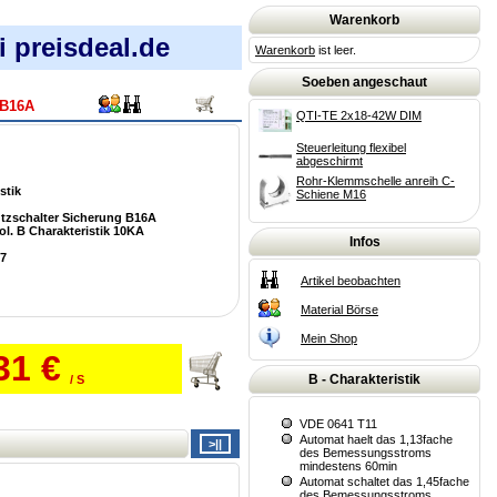
Warenkorb
 preisdeal.de
Warenkorb
ist leer.
Soeben angeschaut
B16A
QTI-TE 2x18-42W DIM
Steuerleitung flexibel
abgeschirmt
Rohr-Klemmschelle anreih C-
stik
Schiene M16
tzschalter Sicherung B16A
l. B Charakteristik 10KA
Infos
7
Artikel beobachten
Material Börse
Mein Shop
31 €
B - Charakteristik
/ S
VDE 0641 T11
Automat haelt das 1,13fache
des Bemessungsstroms
mindestens 60min
Automat schaltet das 1,45fache
des Bemessungsstroms