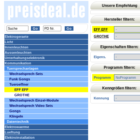
Unsere Empfehlung
Hersteller filtern:
EFF EFF
GROTHE
Elektrogeraete
Licht
Eigenschaften filtern:
Innenleuchten
Aussenleuchten
Eigens.
Unterhaltungselektronik
Kommunikation
Programm filtern:
Tuersprechanlagen
Wechselsprech-Sets
Programm
Funk Gongs
Tueroeffner
Kenngrößen filtern:
EFF EFF
GROTHE
Kennung
Wechselsprech Einzel-Module
Wechselsprech Video Sets
Gongs
Klingeln
Datentechnik
Elektrowaerme
Lueftung
Elektroinstallation