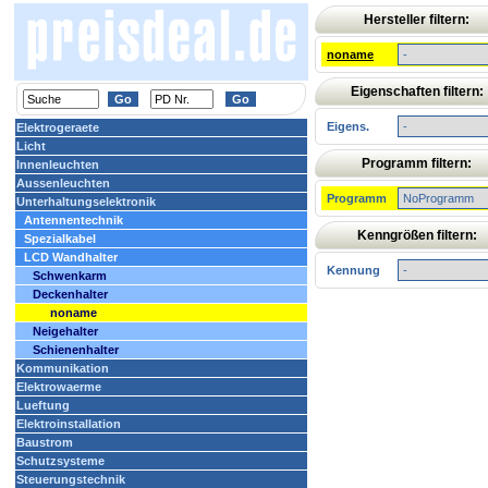
Hersteller filtern:
noname
Eigenschaften filtern:
Eigens.
Elektrogeraete
Licht
Programm filtern:
Innenleuchten
Aussenleuchten
Programm
Unterhaltungselektronik
Antennentechnik
Kenngrößen filtern:
Spezialkabel
LCD Wandhalter
Kennung
Schwenkarm
Deckenhalter
noname
Neigehalter
Schienenhalter
Kommunikation
Elektrowaerme
Lueftung
Elektroinstallation
Baustrom
Schutzsysteme
Steuerungstechnik