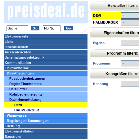
Hersteller filtern:
DEVI
HALMBURGER
Eigenschaften filter
Elektrogeraete
Licht
Eigens.
Innenleuchten
Aussenleuchten
Programm filtern:
Unterhaltungselektronik
Kommunikation
Programm
Elektrowaerme
Direktheizungen
Kenngrößen filtern
Fussbodenheizungen
Regler Thermostate
Kennung
Heizluefter
Rohrbegleitheizung
Dachrinnenheizung
DEVI
HALMBURGER
Warmwasser
Regelungen Steuerungen
Lueftung
Elektroinstallation
Baustrom